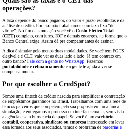
Quais são as taxas e o CET das
operações?
A taxa depende do banco pagador, do valor e prazo escolhidos e da
análise de crédito. Por isso não trabalhamos com taxa fixa “de
vitrine”. No fim da simulação você vê o
Custo Efetivo Total
(CET)
completo, com juros, IOF e demais encargos, na forma que o
Banco Central exige. Assim dá pra comparar antes de assinar.
A dica é simular pelo menos duas modalidades. Se você tem FGTS
elegível e é CLT, vale ver as duas lado a lado. Já tem contrato em
outro banco?
Fale com a gente no WhatsApp
. Fazemos
portabilidade e refinanciamento
e a gente te ajuda a ver se
compensa mudar.
Por que escolher a CredSpot?
Somos uma fintech de crédito nascida para simplificar a contratação
de empréstimos garantidos no Brasil. Trabalhamos com uma rede de
bancos parceiros que competem pela sua proposta em uma única
simulação, e entregamos o processo em interface enxuta, sem visita
a agência e sem burocracia de papel. Se você é um
escritório
contábil, cooperativa, sindicato ou empresa
interessado em levar
essa jornada aos seus associados, temos o programa de
parcerias e