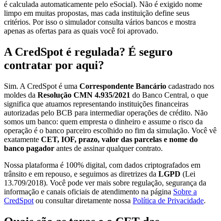
é calculada automaticamente pelo eSocial). Não é exigido nome
limpo em muitas propostas, mas cada instituição define seus
critérios. Por isso o simulador consulta vários bancos e mostra
apenas as ofertas para as quais você foi aprovado.
A CredSpot é regulada? É seguro
contratar por aqui?
Sim. A CredSpot é uma
Correspondente Bancário
cadastrado nos
moldes da
Resolução CMN 4.935/2021
do Banco Central, o que
significa que atuamos representando instituições financeiras
autorizadas pelo BCB para intermediar operações de crédito. Não
somos um banco: quem empresta o dinheiro e assume o risco da
operação é o banco parceiro escolhido no fim da simulação. Você vê
exatamente
CET, IOF, prazo, valor das parcelas e nome do
banco pagador
antes de assinar qualquer contrato.
Nossa plataforma é 100% digital, com dados criptografados em
trânsito e em repouso, e seguimos as diretrizes da
LGPD
(Lei
13.709/2018). Você pode ver mais sobre regulação, segurança da
informação e canais oficiais de atendimento na página
Sobre a
CredSpot
ou consultar diretamente nossa
Política de Privacidade
.