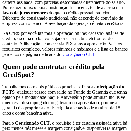
carteira assinada, com parcelas descontadas diretamente do salário.
Por reduzir o risco para a instituição financeira, tende a apresentar
taxas de juros menores
do que o crédito pessoal tradicional.
Diferente do consignado tradicional, não depende de convênio da
empresa com o banco. A averbação da operação é feita via eSocial.
Na CredSpot você faz toda a operação online: cadastro, análise de
crédito, escolha do banco pagador e assinatura eletrônica do
contrato. A liberação acontece via PIX após a aprovação. Veja os
requisitos completos, valores mínimos e máximos e a lista de bancos
parceiros na página dedicada do
Consignado CLT
.
Quem pode contratar crédito pela
CredSpot?
Trabalhamos com dois públicos principais. Para a
antecipação do
FGTS
, qualquer pessoa com saldo no Fundo de Garantia que tenha
optado pela modalidade Saque-Aniversário pode simular, inclusive
quem está desempregado, negativado ou aposentado, porque a
garantia é o próprio saldo. É exigida apenas idade mínima de 18
anos e conta bancária ativa.
Para o
Consignado CLT
, o requisito é ter carteira assinada ativa há
pelo menos três meses e margem consignável disponível (a margem