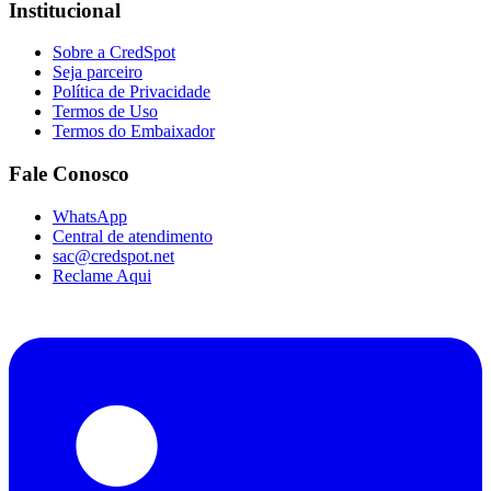
Institucional
Sobre a CredSpot
Seja parceiro
Política de Privacidade
Termos de Uso
Termos do Embaixador
Fale Conosco
WhatsApp
Central de atendimento
sac@credspot.net
Reclame Aqui