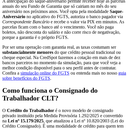
A antecipação do saque-aniversário permite receber hoje as parcelas
anuais do seu Fundo de Garantia que só cairiam no mês do seu
aniversário nos próximos anos. Você opta pela modalidade
Saque-
Aniversário
no aplicativo do FGTS, autoriza o banco pagador via
Correspondente Bancário
e recebe o valor via PIX em minutos. As
parcelas ficam com o banco até o vencimento. Você não paga
boletos, não desconta do salário e não corre risco de negativação,
porque a garantia é o próprio FGTS.
Por ser uma operação com garantia real, as taxas costumam ser
substancialmente menores
do que crédito pessoal tradicional ou
cheque especial. Na CredSpot fazemos a cotação em mais de dez
bancos parceiros no momento da simulação, para que você veja a
melhor condição disponível para o seu perfil antes de contratar.
Confira a
simulação online do FGTS
ou entenda mais no nosso
guia
sobre benefícios do FGTS
.
Como funciona o Consignado do
Trabalhador CLT?
O
Crédito do Trabalhador
é o novo modelo de consignado
privado instituído pela Medida Provisória 1.292/2025 e convertido
na
Lei nº 15.179/2025
, que atualizou a Lei nº 10.820/2003 (Lei do
Crédito Consignado). É uma modalidade de crédito para quem tem