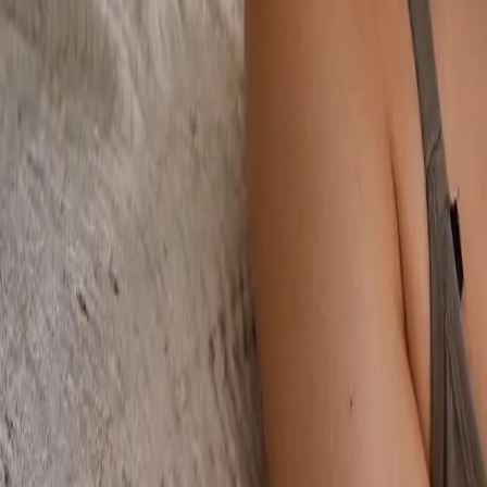
Consignado CLT
Empréstimo de FGTS
Empréstimo Consignado CLT
Seja nosso parceiro
Ajuda