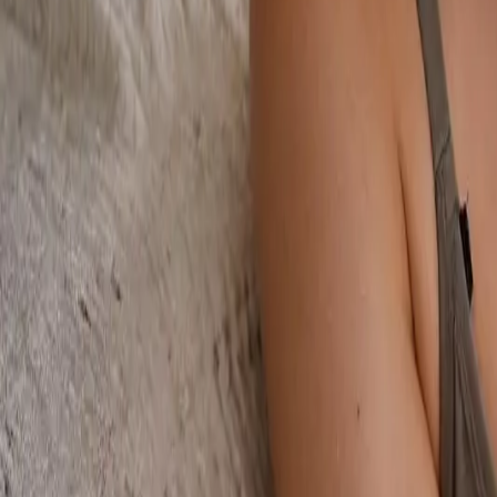
Consignado CLT
Empréstimo de FGTS
Empréstimo Consignado CLT
Seja nosso parceiro
Ajuda